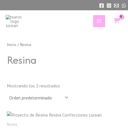
Ir
al
contenido
MAIN
MENU
Inicio
/ Resina
Resina
Mostrando los 2 resultados
Resina