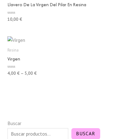
Llavero De La Virgen Del Pilar En Resina
Valorado
10,00
€
con
0
de
5
Resina
Virgen
Valorado
4,00
€
–
5,00
€
con
0
de
5
Buscar
BUSCAR